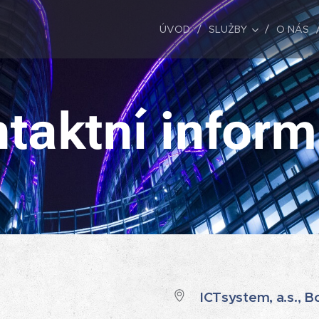
ÚVOD
SLUŽBY
O NÁS
taktní infor
ICTsystem, a.s., B