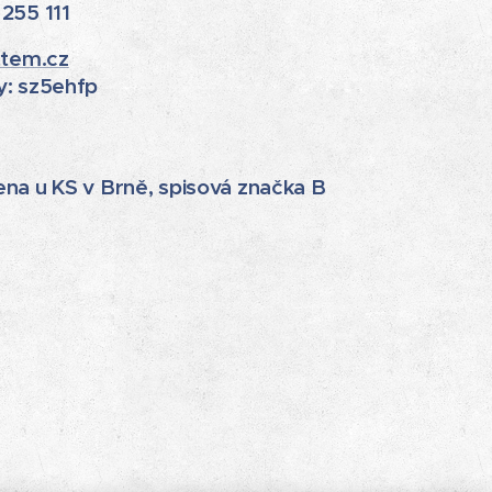
255 111
stem.cz
y: sz5ehfp
na u KS v Brně, spisová značka B