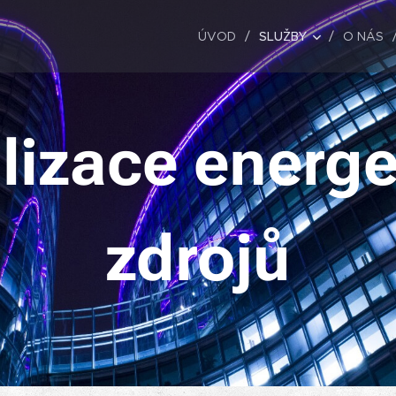
ÚVOD
SLUŽBY
O NÁS
lizace energe
zdrojů