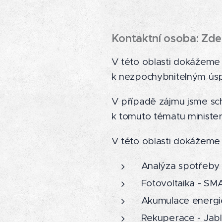
Kontaktní osoba: Zde
V této oblasti dokážeme 
k nezpochybnitelným úspo
V případě zájmu jsme scho
k tomuto tématu ministe
V této oblasti dokážeme
Analýza spotřeby 
Fotovoltaika - SMA
Akumulace energie
Rekuperace - Jab