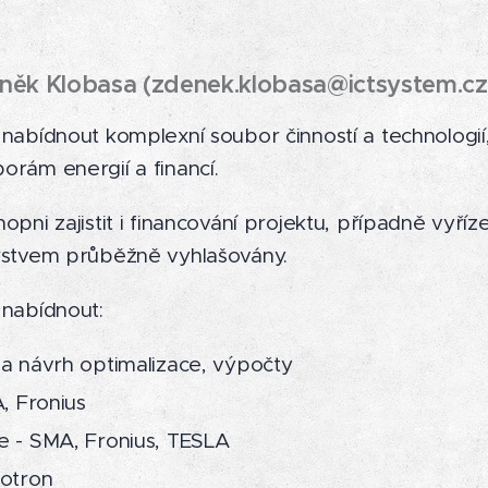
něk Klobasa (zdenek.klobasa@ictsystem.cz
nabídnout komplexní soubor činností a technologií
rám energií a financí.
pni zajistit i financování projektu, případně vyříze
rstvem průběžně vyhlašovány.
 nabídnout:
a návrh optimalizace, výpočty
, Fronius
 - SMA, Fronius, TESLA
lotron