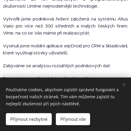
zkušeností. Umíme nejmodernější technologie.
Vytvořili jsme podniková řešení založená na systému Altus
Vario pro více než 300 středních a malých českých firem.
Víme, na co se Vás máme při realizaci ptát.
Vyvinuli jsme mobilní aplikace erpDroid pro CRM a Skladování,
které využívají stovky uživatelů.
Zabýváme se analýzou rozsáhlých podnikových dat.
Programujeme zákaznické webové portály.
Používáme cookies, abychom zajistili správné fungování a
bezpečnost našich stránek. Tím vám můžeme zajistit tu
nejlepší zkušenost při jejich návštěvě.
ICTsystem, a.s.,
Bohunická
133/50, 619 00 Brno
Přijmout nezbytné
Přijmout vše
Vytvořeno službou
Webnode
Cookies