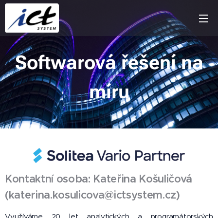
Softwarová řešení na
míru
Kontaktní osoba: Kateřina Košuličová
(katerina.kosulicova@ictsystem.cz)
Využíváme 20 let analytických a programátorských